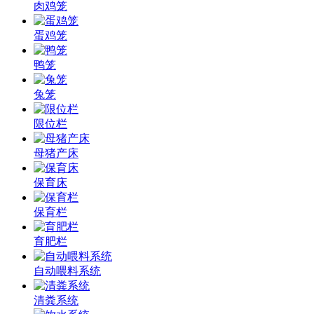
肉鸡笼
蛋鸡笼
鸭笼
兔笼
限位栏
母猪产床
保育床
保育栏
育肥栏
自动喂料系统
清粪系统