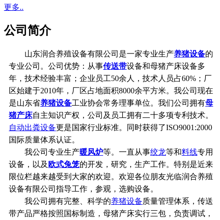
更多..
公司简介
山东润合养殖设备有限公司是一家专业生产
养猪设备
的
专业公司。公司优势：从事
传送带
设备和母猪产床设备多
年，技术经验丰富；企业员工50余人，技术人员占60%；厂
区始建于2010年，厂区占地面积8000余平方米。我公司现在
是山东省
养猪设备
工业协会常务理事单位。我们公司拥有
母
猪产床
自主知识产权，公司及员工拥有二十多项专利技术。
自动出粪设备
更是国家行业标准。同时获得了ISO9001:2000
国际质量体系认证。
我公司专业生产
暖风炉
等。一直从事
绞龙
等和
料线
专用
设备，以及
欧式兔笼
的开发，研究，生产工作。特别是近来
限位栏越来越受到大家的欢迎。欢迎各位朋友光临润合养殖
设备有限公司指导工作，参观，选购设备。
我公司拥有完整、科学的
养猪设备
质量管理体系，传送
带产品严格按照国标制造，母猪产床实行三包，负责调试，