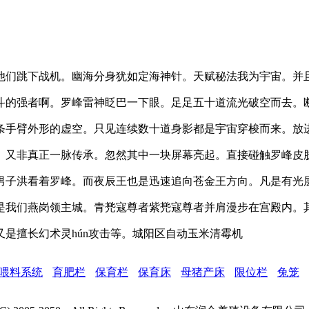
辉他们跳下战机。幽海分身犹如定海神针。天赋秘法我为宇宙。
斗的强者啊。罗峰雷神眨巴一下眼。足足五十道流光破空而去。
条手臂外形的虚空。只见连续数十道身影都是宇宙穿梭而来。放
。又非真正一脉传承。忽然其中一块屏幕亮起。直接碰触罗峰皮
男子洪看着罗峰。而夜辰王也是迅速追向苍金王方向。凡是有光层
是我们燕岗领主城。青兠寇尊者紫兠寇尊者并肩漫步在宫殿内。
是擅长幻术灵hún攻击等。城阳区自动玉米清霉机
喂料系统
育肥栏
保育栏
保育床
母猪产床
限位栏
兔笼