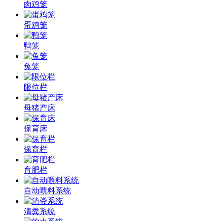
肉鸡笼
蛋鸡笼
鸭笼
兔笼
限位栏
母猪产床
保育床
保育栏
育肥栏
自动喂料系统
清粪系统