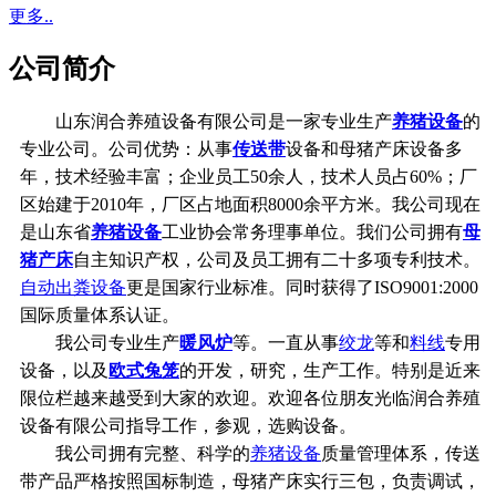
更多..
公司简介
山东润合养殖设备有限公司是一家专业生产
养猪设备
的
专业公司。公司优势：从事
传送带
设备和母猪产床设备多
年，技术经验丰富；企业员工50余人，技术人员占60%；厂
区始建于2010年，厂区占地面积8000余平方米。我公司现在
是山东省
养猪设备
工业协会常务理事单位。我们公司拥有
母
猪产床
自主知识产权，公司及员工拥有二十多项专利技术。
自动出粪设备
更是国家行业标准。同时获得了ISO9001:2000
国际质量体系认证。
我公司专业生产
暖风炉
等。一直从事
绞龙
等和
料线
专用
设备，以及
欧式兔笼
的开发，研究，生产工作。特别是近来
限位栏越来越受到大家的欢迎。欢迎各位朋友光临润合养殖
设备有限公司指导工作，参观，选购设备。
我公司拥有完整、科学的
养猪设备
质量管理体系，传送
带产品严格按照国标制造，母猪产床实行三包，负责调试，