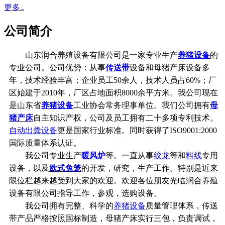
更多..
公司简介
山东润合养殖设备有限公司是一家专业生产
养猪设备
的
专业公司。公司优势：从事
传送带
设备和母猪产床设备多
年，技术经验丰富；企业员工50余人，技术人员占60%；厂
区始建于2010年，厂区占地面积8000余平方米。我公司现在
是山东省
养猪设备
工业协会常务理事单位。我们公司拥有
母
猪产床
自主知识产权，公司及员工拥有二十多项专利技术。
自动出粪设备
更是国家行业标准。同时获得了ISO9001:2000
国际质量体系认证。
我公司专业生产
暖风炉
等。一直从事
绞龙
等和
料线
专用
设备，以及
欧式兔笼
的开发，研究，生产工作。特别是近来
限位栏越来越受到大家的欢迎。欢迎各位朋友光临润合养殖
设备有限公司指导工作，参观，选购设备。
我公司拥有完整、科学的
养猪设备
质量管理体系，传送
带产品严格按照国标制造，母猪产床实行三包，负责调试，