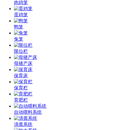
肉鸡笼
蛋鸡笼
鸭笼
兔笼
限位栏
母猪产床
保育床
保育栏
育肥栏
自动喂料系统
清粪系统